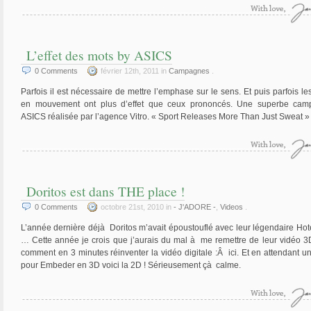
L’effet des mots by ASICS
0
Comments
février 12th, 2011 in
Campagnes
.
Parfois il est nécessaire de mettre l’emphase sur le sens. Et puis parfois le
en mouvement ont plus d’effet que ceux prononcés. Une superbe cam
ASICS réalisée par l’agence Vitro. « Sport Releases More Than Just Sweat »
Doritos est dans THE place !
0
Comments
octobre 21st, 2010 in
- J'ADORE -
,
Videos
.
L’année dernière déjà Doritos m’avait époustouflé avec leur légendaire Hot
… Cette année je crois que j’aurais du mal à me remettre de leur vidéo 3
comment en 3 minutes réinventer la vidéo digitale :Â ici. Et en attendant u
pour Embeder en 3D voici la 2D ! Sérieusement çà calme.