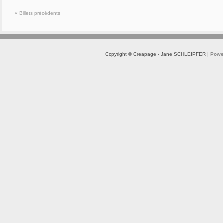
« Billets précédents
Copyright © Creapage - Jane SCHLEIPFER |
Powe