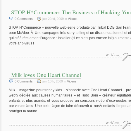
STOP H*Commerce: The Business of Hacking You
0
Comments
juin 22nd, 2009 in
Videos
.
STOP H*Commerce – nouvelle web-série produite par Tribal DDB San Fran
pour McAfee. Â Une campagne très story-telling et un discours rationnel et ef
qui créé réellement l’urgence : installer (si ce n’est pas encore fait) ou mettre
votre anti-virus !
Milk loves One Heart Channel
0
Comments
juin 18th, 2009 in
Videos
.
Milk – magazine pour trendy kids – s’associe avec One Heart Channel – pr
webtv dédiée aux causes humanitaires – et Tudo Bom – créateur équitabl
enfants et plus grands; et vous propose un concours vidéo d’éco-gestes ré
par vos enfants. Une belle façon de faire découvrir à nosÂ enfants l’importa
protéger la nature.