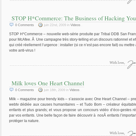
STOP H*Commerce: The Business of Hacking You
0
Comments
juin 22nd, 2009 in
Videos
.
STOP H*Commerce – nouvelle web-série produite par Tribal DDB San Fran
pour McAfee. Â Une campagne très story-telling et un discours rationnel et ef
qui créé réellement l’urgence : installer (si ce n’est pas encore fait) ou mettre
votre anti-virus !
Milk loves One Heart Channel
0
Comments
juin 18th, 2009 in
Videos
.
Milk – magazine pour trendy kids – s’associe avec One Heart Channel – pr
webtv dédiée aux causes humanitaires – et Tudo Bom – créateur équitabl
enfants et plus grands; et vous propose un concours vidéo d’éco-gestes ré
par vos enfants. Une belle façon de faire découvrir à nosÂ enfants l’importa
protéger la nature.