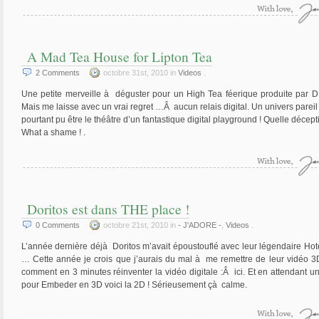
A Mad Tea House for Lipton Tea
2
Comments
octobre 31st, 2010 in
Videos
.
Une petite merveille à déguster pour un High Tea féerique produite par
Mais me laisse avec un vrai regret …Â aucun relais digital. Un univers pareil 
pourtant pu être le théâtre d’un fantastique digital playground ! Quelle décep
What a shame ! .
Doritos est dans THE place !
0
Comments
octobre 21st, 2010 in
- J'ADORE -
,
Videos
.
L’année dernière déjà Doritos m’avait époustouflé avec leur légendaire Hot
… Cette année je crois que j’aurais du mal à me remettre de leur vidéo 3
comment en 3 minutes réinventer la vidéo digitale :Â ici. Et en attendant u
pour Embeder en 3D voici la 2D ! Sérieusement çà calme.