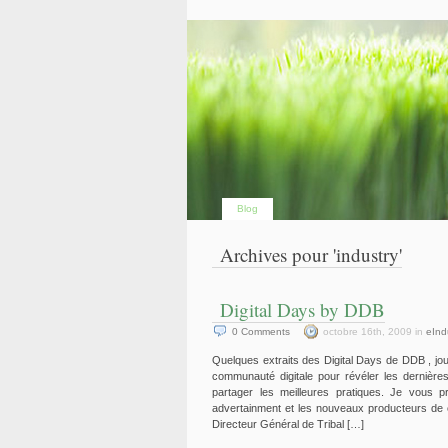
Blog
Archives pour 'industry'
Digital Days by DDB
0
Comments
octobre 16th, 2009 in
eInd
Quelques extraits des Digital Days de DDB , jo
communauté digitale pour révéler les dernière
partager les meilleures pratiques. Je vous p
advertainment et les nouveaux producteurs d
Directeur Général de Tribal […]