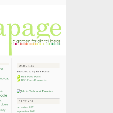
SUBSCRIBE
eur
Subscribe to my RSS Feeds
RSS Feed-Posts
opycat
RSS Feed-Comments
mob
ogle
nt
ARCHIVES
Libelul
décembre 2011
Sony
septembre 2011