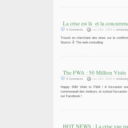
La crise est là et la concurre
0
Comments
mai 29th, 2009 in
eIndustr
Trouvé en cherchant des news sur la confé
Source :Â The web consulting
The FWA : 50 Million Visits
0
Comments
mai 19th, 2009 in
eIndustr
Happy 50M Visits to FWA ! A l’occasion une 
communauté des visiteurs, et surtout l’occasion
sur Facebook !
HOT NEWS : La crise vue pa