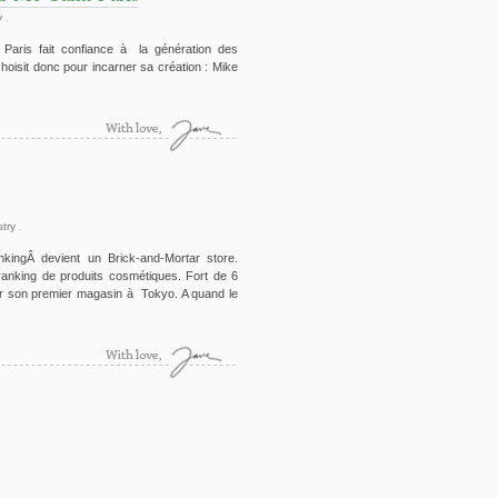
y
.
aris fait confiance à la génération des
oisit donc pour incarner sa création : Mike
try
.
kingÂ devient un Brick-and-Mortar store.
anking de produits cosmétiques. Fort de 6
rir son premier magasin à Tokyo. A quand le