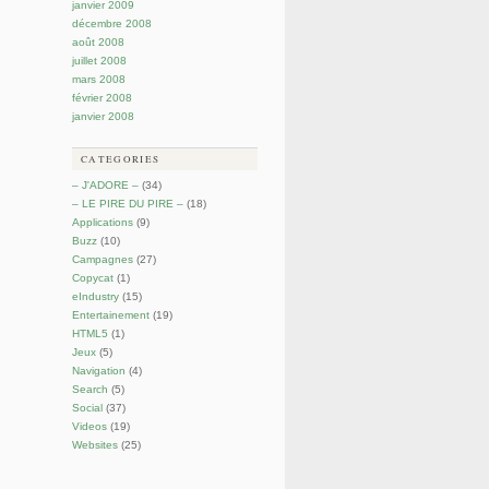
janvier 2009
décembre 2008
août 2008
juillet 2008
mars 2008
février 2008
janvier 2008
CATEGORIES
– J'ADORE –
(34)
– LE PIRE DU PIRE –
(18)
Applications
(9)
Buzz
(10)
Campagnes
(27)
Copycat
(1)
eIndustry
(15)
Entertainement
(19)
HTML5
(1)
Jeux
(5)
Navigation
(4)
Search
(5)
Social
(37)
Videos
(19)
Websites
(25)