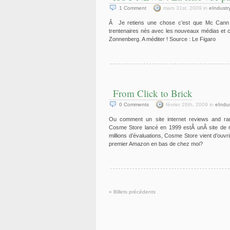
1
Comment
mars 31st, 2009 in
eIndustr
Â Je retiens une chose c’est que Mc Cann P
trentenaires nés avec les nouveaux médias et ch
Zonnenberg. A méditer ! Source : Le Figaro
From Click to Brick
0
Comments
février 26th, 2009 in
eIndus
Ou comment un site internet reviews and ran
Cosme Store lancé en 1999 estÂ unÂ site de r
millions d’évaluations, Cosme Store vient d’ouv
premier Amazon en bas de chez moi?
« Billets précédents