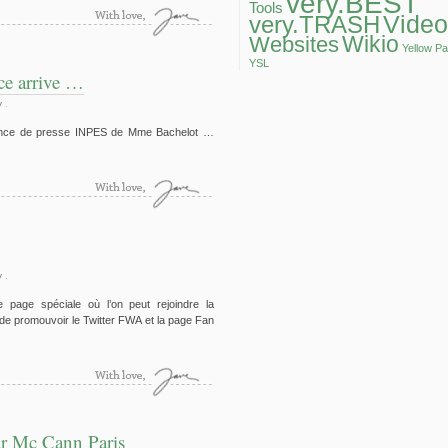
very.BEST
Tools
Video
very.TRASH
Wikio
Websites
Yellow P
YSL
nce arrive …
y
.
rence de presse INPES de Mme Bachelot …
y
.
page spéciale où l’on peut rejoindre la
 de promouvoir le Twitter FWA et la page Fan
r Mc Cann Paris