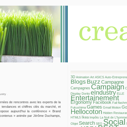
3D
Animation
Art
ASICS
Auto-Entrepren
Blogs
Buzz
Campagne
Campaign
Campagnes
C
eIndustry
Display
Dorito
ELLE
ustry
.
Entertainement
Ergonomy
Facebook
urnées de rencontres avec les experts de la
Fail
flash
Games
Go
s tendances et chiffres clés du marché, et
Fukushima
Gmail Motion
Hellocoton
ropose aujourd’hui la conférence « Brand
Hidden Restaura
e contenus » animée par Jérôme Duchamps,
Ikea
HTML5
Impôts
La Nuit de L'homme
Social
Search
Objet
SEO