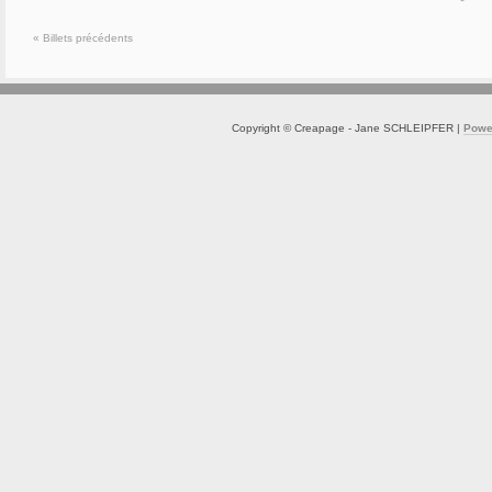
« Billets précédents
Copyright © Creapage - Jane SCHLEIPFER |
Powe