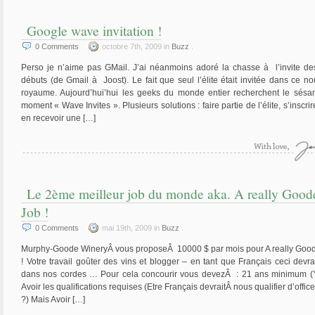
Google wave invitation !
0
Comments
octobre 7th, 2009 in
Buzz
.
Perso je n’aime pas GMail. J’ai néanmoins adoré la chasse à l’invite de
débuts (de Gmail à Joost). Le fait que seul l’élite était invitée dans ce n
royaume. Aujourd’hui’hui les geeks du monde entier recherchent le sés
moment « Wave Invites ». Plusieurs solutions : faire partie de l’élite, s’inscri
en recevoir une […]
Le 2ème meilleur job du monde aka. A really Good
Job !
0
Comments
mai 19th, 2009 in
Buzz
.
Murphy-Goode WineryÂ vous proposeÂ 10000 $ par mois pour A really Goo
! Votre travail goûter des vins et blogger – en tant que Français ceci devrai
dans nos cordes … Pour cela concourir vous devezÂ : 21 ans minimum (
Avoir les qualifications requises (Etre Français devraitÂ nous qualifier d’offi
?) Mais Avoir […]