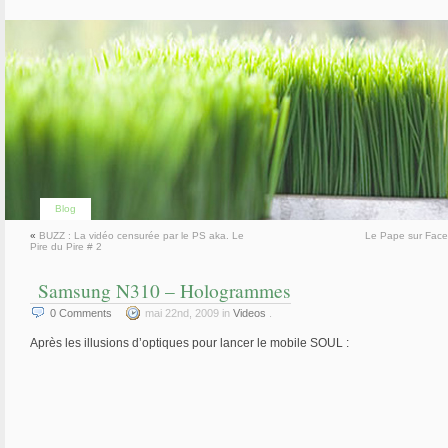
Blog
«
BUZZ : La vidéo censurée par le PS aka. Le
Le Pape sur Fac
Pire du Pire # 2
Samsung N310 – Hologrammes
0
Comments
mai 22nd, 2009 in
Videos
.
Après les illusions d’optiques pour lancer le mobile SOUL :