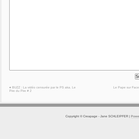
«
BUZZ : La vidéo censurée par le PS aka. Le
Le Pape sur Fac
Pire du Pire # 2
Copyright © Creapage - Jane SCHLEIPFER |
Powe