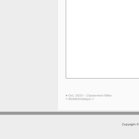
«
Oct. 2010 – Classement Wikio
« Multithématique »
Copyright 