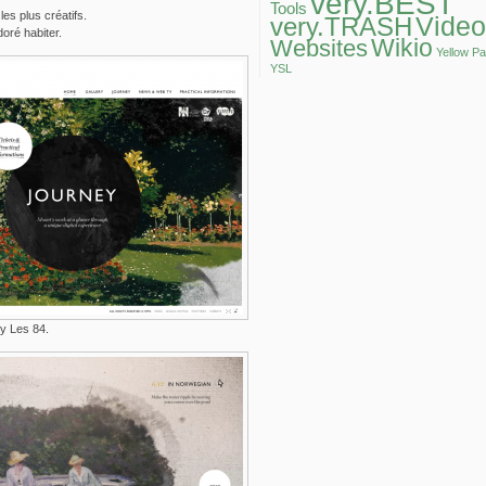
very.BEST
Tools
es plus créatifs.
Video
very.TRASH
doré habiter.
Wikio
Websites
Yellow P
YSL
y Les 84.