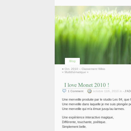
Blog
«
Oct. 2010 – Classement Wikio
« Multithématique »
I love Monet 2010 !
1
Comment
octobre 11th, 2010 in
- J'A
Une merveille produite par le studio Les 84, que l
Une merveille dans laquelle je me suis plongée 
Une merveille qui m’a émue jusqu’au larmes.
Une expérience interactive magique,
Différente, touchante, poétique.
Simplement belle.