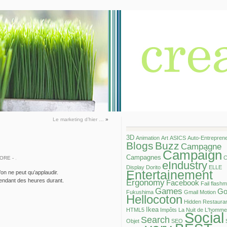
Le marketing d’hier …
»
3D
Animation
Art
ASICS
Auto-Entrepren
Blogs
Buzz
Campagne
Campaign
Campagnes
C
DORE -
.
eIndustry
Display
Dorito
ELLE
Entertainement
’on ne peut qu’applaudir.
pendant des heures durant.
Ergonomy
Facebook
Fail
flash
Games
Go
Fukushima
Gmail Motion
Hellocoton
Hidden Restaura
Ikea
HTML5
Impôts
La Nuit de L'homme
Social
Search
Objet
SEO