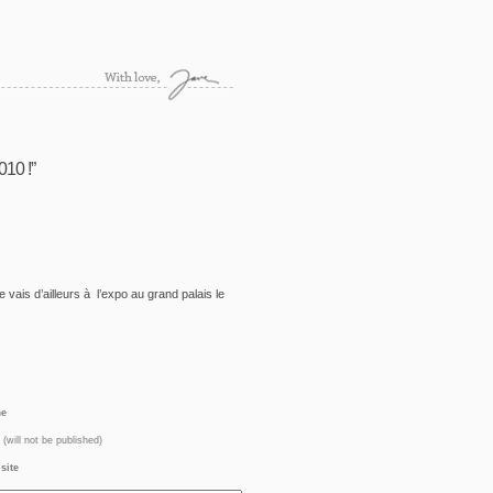
10 !”
 vais d’ailleurs à l’expo au grand palais le
e
(will not be published)
site