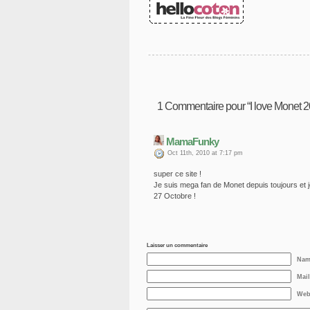
1
Commentaire pour “I love Monet 20
MamaFunky
Oct 11th, 2010 at 7:17 pm
super ce site !
Je suis mega fan de Monet depuis toujours et je
27 Octobre !
Laisser un commentaire
Nam
Mail
Web