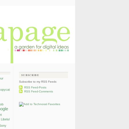
SUBSCRIBE
eur
Subscribe to my RSS Feeds
RSS Feed-Posts
opycat
RSS Feed-Comments
mob
ogle
nt
Libelul
Sony