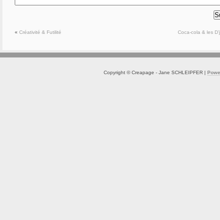
«
Créativité & Futilité
Coca-cola & les D’
Copyright © Creapage - Jane SCHLEIPFER |
Powe