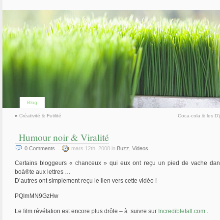
Blog
«
Créativité & Futilité
Coca-cola & les D’
Humour noir & Viralité
0
Comments
mars 12th, 2008 in
Buzz
,
Videos
.
Certains bloggeurs « chanceux » qui eux ont reçu un pied de vache dan
boà®te aux lettres …
D’autres ont simplement reçu le lien vers cette vidéo !
PQImMN9GzHw
Le film révélation est encore plus drôle – à suivre sur
Incrediblefall.com
.