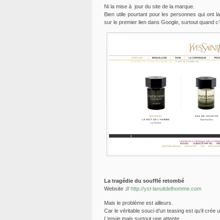
Ni la mise à jour du site de la marque.
Bien utile pourtant pour les personnes qui ont 
sur le premier lien dans Google, surtout quand c
La tragédie du soufflé retombé
Website ://
http://ysl-lanuitdelhomme.com
Mais le problème est ailleurs.
Car le véritable souci d’un teasing est qu’il crée u
L’envie mais surtout une attente.