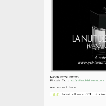
L’art du renvoi internet
Film pub : Tag ://
http://ysl-lanuitdelhomme.com
Avec le son çà donne …
La Nuit de l’Homme d’YSL … à suivr