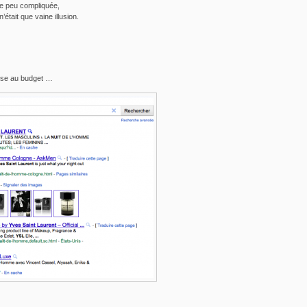
e peu compliquée,
’était que vaine illusion.
rise au budget …