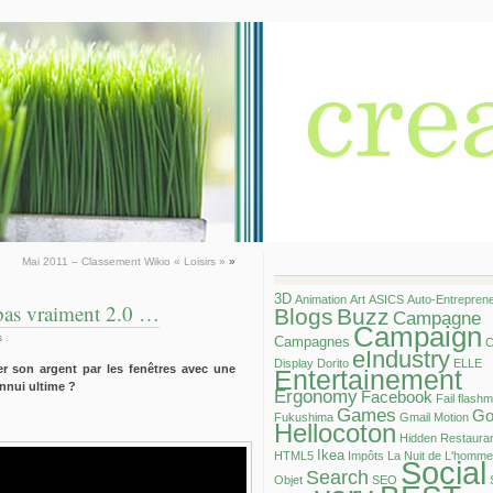
Mai 2011 – Classement Wikio « Loisirs »
»
3D
Animation
Art
ASICS
Auto-Entrepren
as vraiment 2.0 …
Blogs
Buzz
Campagne
Campaign
s
.
Campagnes
C
eIndustry
Display
Dorito
ELLE
 son argent par les fenêtres avec une
Entertainement
ennui ultime ?
Ergonomy
Facebook
Fail
flash
Games
Go
Fukushima
Gmail Motion
Hellocoton
Hidden Restaura
Ikea
HTML5
Impôts
La Nuit de L'homme
Social
Search
Objet
SEO