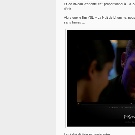
Et ce niveau d’attente est proportionnel à la
désir.
Alors que le film YSL – La Nuit de L’homme, nous 
sans limites …
La réalité digitale est toute autre.