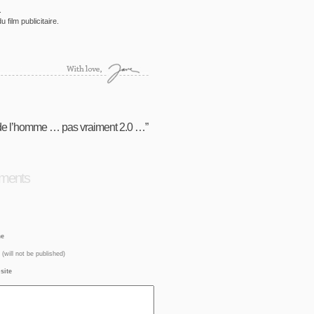
.
 film publicitaire.
de l’homme … pas vraiment 2.0 …”
ments
e
(will not be published)
site