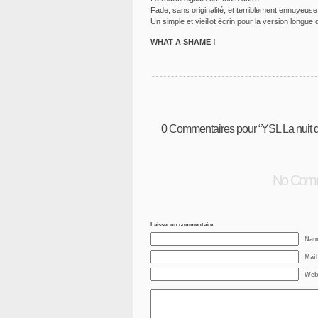
Fade, sans originalité, et terriblement ennuyeuse
Un simple et vieillot écrin pour la version longue du
WHAT A SHAME !
0
Commentaires pour “YSL La nuit 
No Com
Laisser un commentaire
Nam
Mail
Web