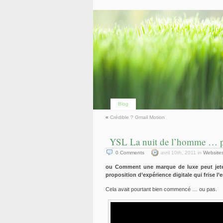
Blog
«
Crédible ? Gmail Motion
YSL La nuit de l’homme … p
0
Comments
avril 10th, 2011 in
Website
ou Comment une marque de luxe peut jeter
proposition d’expérience digitale qui frise l’
Cela avait pourtant bien commencé … ou pas.