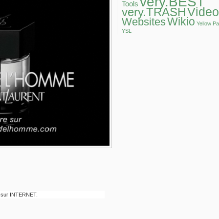
very.BEST
Tools
Video
very.TRASH
Wikio
Websites
Yellow P
YSL
e sur INTERNET.