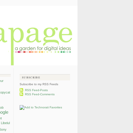
SUBSCRIBE
eur
Subscribe to my RSS Feeds
RSS Feed-Posts
opycat
RSS Feed-Comments
mob
ogle
nt
Libelul
Sony