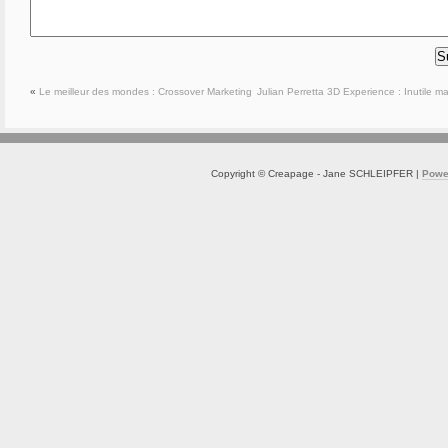
«
Le meilleur des mondes : Crossover Marketing
Julian Perretta 3D Experience : Inutile mai
Copyright © Creapage - Jane SCHLEIPFER |
Powe