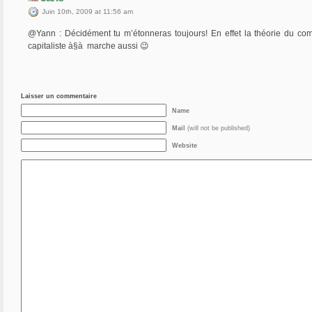
Juin 10th, 2009 at 11:56 am
@Yann : Décidément tu m’étonneras toujours! En effet la théorie du com
capitaliste à§à marche aussi 😉
Laisser un commentaire
Name
Mail
(will not be published)
Website