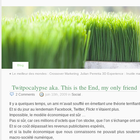
Blog
«
Le meilleur des mondes : Crossover Marketing
Julian Perretta 3D Experience : Inutile mai
Twitpocalypse aka. This is the End, my only friend
2
Comments
juin 10th, 2009 in
Social
.
Il y a quelques temps, un ami m’avait soufflé en émettant une théorie terrifiant
Et si du jour au lendemain Facebook, Twitter, Flickr n’étaient plus.
Impossible, le modèle économique est sûr …
Pas si sûr, car ces millions d’octets que l’on stocke, que l’on s’échange ont un
Et si ce coût dépassait les revenus publicitaires espérés,
et si la bulle économique que nous connaissons ne pouvait plus soutenir
macro-société numérique,