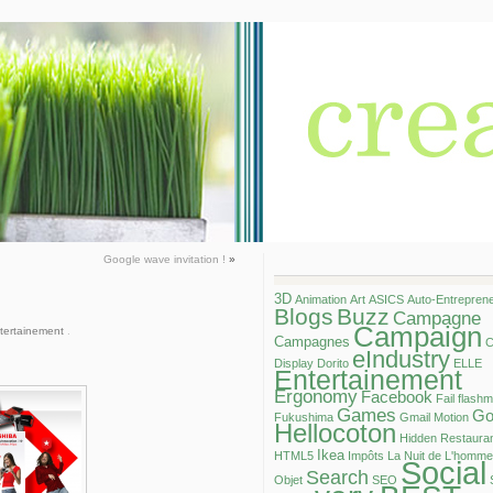
Google wave invitation !
»
3D
Animation
Art
ASICS
Auto-Entrepren
Blogs
Buzz
Campagne
Campaign
tertainement
.
Campagnes
C
eIndustry
Display
Dorito
ELLE
Entertainement
Ergonomy
Facebook
Fail
flash
Games
Go
Fukushima
Gmail Motion
Hellocoton
Hidden Restaura
Ikea
HTML5
Impôts
La Nuit de L'homme
Social
Search
Objet
SEO