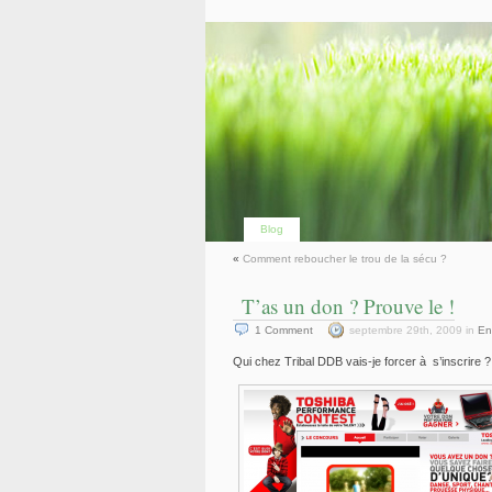
Blog
«
Comment reboucher le trou de la sécu ?
T’as un don ? Prouve le !
1
Comment
septembre 29th, 2009 in
En
Qui chez Tribal DDB vais-je forcer à s’inscrire ?