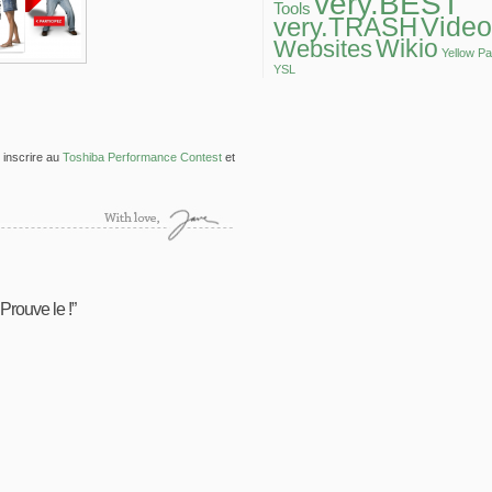
very.BEST
Tools
Video
very.TRASH
Wikio
Websites
Yellow P
YSL
 inscrire au
Toshiba Performance Contest
et
rouve le !”