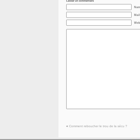
Laisser un commentaire
Nam
Mail
Web
«
Comment reboucher le trou de la sécu ?