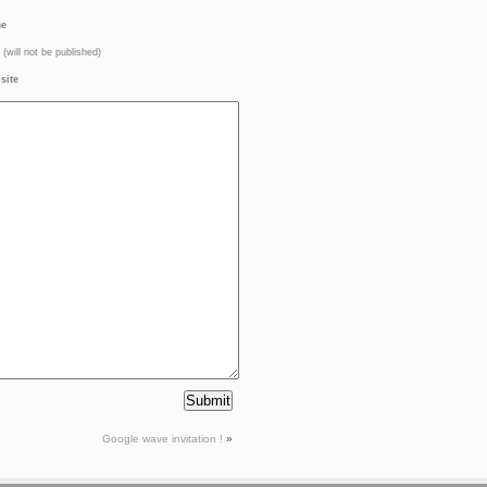
e
(will not be published)
site
Google wave invitation !
»