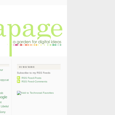
SUBSCRIBE
eur
Subscribe to my RSS Feeds
RSS Feed-Posts
opycat
RSS Feed-Comments
mob
ogle
nt
Libelul
Sony