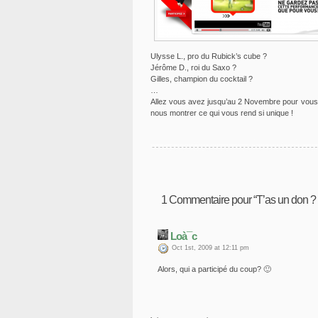
Ulysse L., pro du Rubick’s cube ?
Jérôme D., roi du Saxo ?
Gilles, champion du cocktail ?
…
Allez vous avez jusqu’au 2 Novembre pour vous
nous montrer ce qui vous rend si unique !
1
Commentaire pour “T’as un don ? P
Loà¯c
Oct 1st, 2009 at 12:11 pm
Alors, qui a participé du coup? 🙂