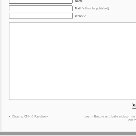
Name
Mail
(will not be published)
Website
«
Obama, CNN & Facebook
Lost – Encore une belle moisson de 
Alter