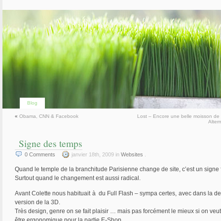
Blog
«
Obama, CNN & Facebook
Lost – Encore une belle moisson de 
Alter
Signe des temps
0
Comments
janvier 18th, 2009 in
Websites
.
Quand le temple de la branchitude Parisienne change de site, c’est un signe f
Surtout quand le changement est aussi radical.
Avant Colette nous habituait à du Full Flash – sympa certes, avec dans la de
version de la 3D.
Très design, genre on se fait plaisir … mais pas forcément le mieux si on veut
être ergonomique pour la partie E-Shop.