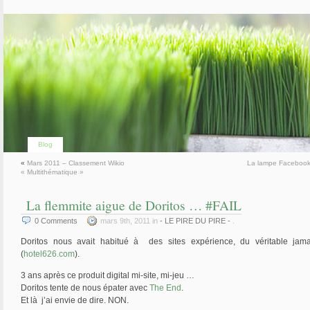
Blog
«
Mars 2011 – Classement Wikio
La lampe Facebook
« Multithématique »
La flemmite aigue de Doritos … #FAIL
0
Comments
mars 9th, 2011 in
- LE PIRE DU PIRE -
.
Doritos nous avait habitué à des sites expérience, du véritable jam
(
hotel626.com
).
3 ans après ce produit digital mi-site, mi-jeu …
Doritos tente de nous épater avec
The End
.
Et là j’ai envie de dire. NON.