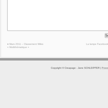
«
Mars 2011 – Classement Wikio
La lampe Facebook
« Multithématique »
Copyright © Creapage - Jane SCHLEIPFER |
Powe