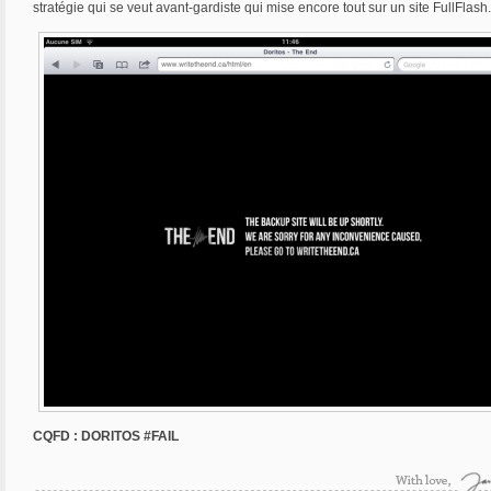
stratégie qui se veut avant-gardiste qui mise encore tout sur un site FullFlash.
CQFD : DORITOS #FAIL