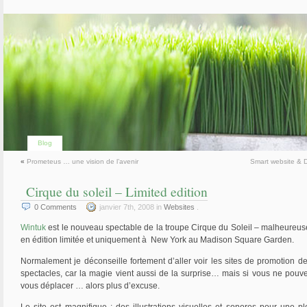
Blog
«
Prometeus … une vision de l’avenir
Smart website & D
Cirque du soleil – Limited edition
0
Comments
janvier 7th, 2008 in
Websites
.
Wintuk
est le nouveau spectable de la troupe Cirque du Soleil – malheureu
en édition limitée et uniquement à New York au Madison Square Garden.
Normalement je déconseille fortement d’aller voir les sites de promotion de
spectacles, car la magie vient aussi de la surprise… mais si vous ne pouv
vous déplacer … alors plus d’excuse.