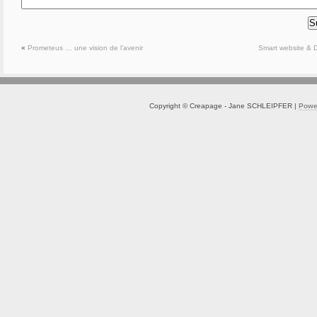
«
Prometeus … une vision de l’avenir
Smart website & D
Copyright © Creapage - Jane SCHLEIPFER |
Powe