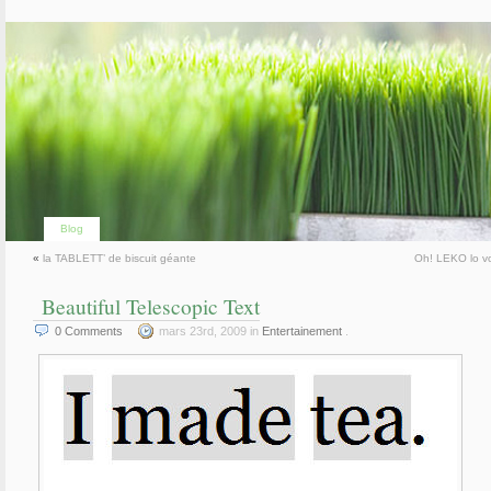
Blog
«
la TABLETT’ de biscuit géante
Oh! LEKO lo vo
Beautiful Telescopic Text
0
Comments
mars 23rd, 2009 in
Entertainement
.