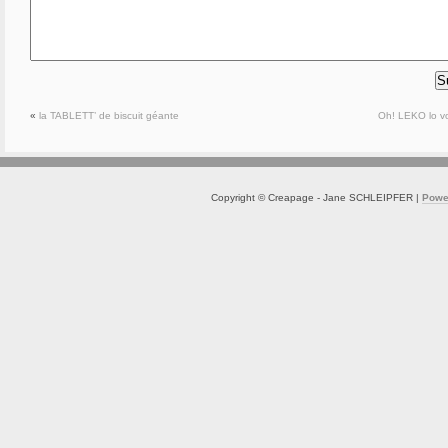
«
la TABLETT’ de biscuit géante
Oh! LEKO lo vo
Copyright © Creapage - Jane SCHLEIPFER |
Powe